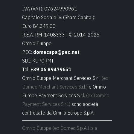
IVA (VAT): 07624990961
Capitale Sociale i.v. (Share Capital):
Euro 84.349,00
R.E.A. RM-1408333 | © 2014-2025
Omnio Europe
PEC:
domecspa@pec.net
SDI: KUPCRMI
Tel:
+39 06 89479651
Omnio Europe Merchant Services S.r.l.
(ex
Domec Merchant Services S.r.l.)
e Omnio
Europe Payment Services S.r.l.
(ex Domec
Payment Services S.r.l.)
sono società
controllate da Omnio Europe S.p.A.
Omnio Europe (ex Domec S.p.A.) is a