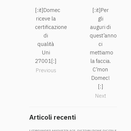
[:it]Domec
[:it]Per
riceve la
gli
certificazione
auguri di
di
quest’anno
qualità
ci
Uni
mettiamo
27001[:]
la faccia.
C’mon
Previous
Domec!
[:]
Next
Articoli recenti
[:IT]BRANDED MARKETPLACE: DISTRIBUZIONE DIGITALE