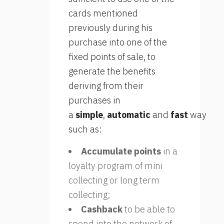
cards mentioned
previously during his
purchase into one of the
fixed points of sale, to
generate the benefits
deriving from their
purchases in
a
simple
,
automatic
and
fast
way
such as:
Accumulate points
in a
loyalty program of mini
collecting or long term
collecting;
Cashback
to be able to
spend into the network of