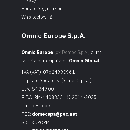
Portale Segnalazioni
Whistleblowing
Omnio Europe S.p.A.
Omnio Europe
(ex Domec S.p.A.)
è una
società partecipata da
Omnio Global.
IVA (VAT): 07624990961
Capitale Sociale i.v. (Share Capital):
Euro 84.349,00
R.E.A. RM-1408333 | © 2014-2025
Omnio Europe
PEC:
domecspa@pec.net
SDI: KUPCRMI