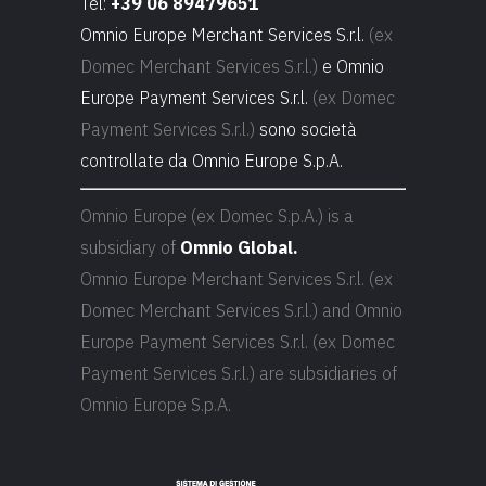
Tel:
+39 06 89479651
Omnio Europe Merchant Services S.r.l.
(ex
Domec Merchant Services S.r.l.)
e Omnio
Europe Payment Services S.r.l.
(ex Domec
Payment Services S.r.l.)
sono società
controllate da Omnio Europe S.p.A.
Omnio Europe (ex Domec S.p.A.) is a
subsidiary of
Omnio Global.
Omnio Europe Merchant Services S.r.l. (ex
Domec Merchant Services S.r.l.) and Omnio
Europe Payment Services S.r.l. (ex Domec
Payment Services S.r.l.) are subsidiaries of
Omnio Europe S.p.A.