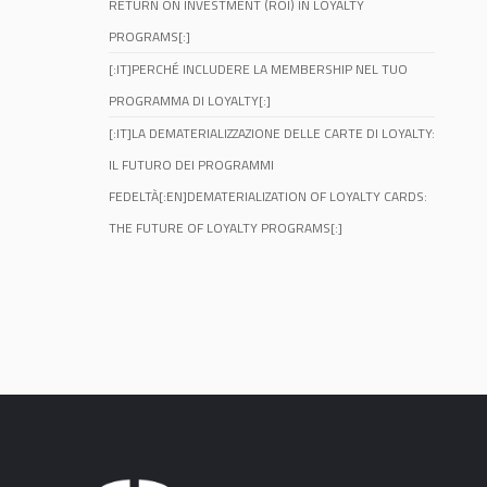
RETURN ON INVESTMENT (ROI) IN LOYALTY
PROGRAMS[:]
[:IT]PERCHÉ INCLUDERE LA MEMBERSHIP NEL TUO
PROGRAMMA DI LOYALTY[:]
[:IT]LA DEMATERIALIZZAZIONE DELLE CARTE DI LOYALTY:
IL FUTURO DEI PROGRAMMI
FEDELTÀ[:EN]DEMATERIALIZATION OF LOYALTY CARDS:
THE FUTURE OF LOYALTY PROGRAMS[:]