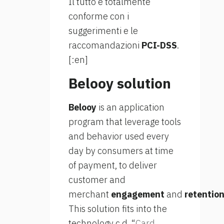
Il tutto è totalmente
conforme con i
suggerimenti e le
raccomandazioni
PCI-DSS
.
[:en]
Belooy solution
Belooy
is an application
program that leverage tools
and behavior used every
day by consumers at time
of payment, to deliver
customer and
merchant
engagement
and
retentio
This solution fits into the
technology c.d. “
Card