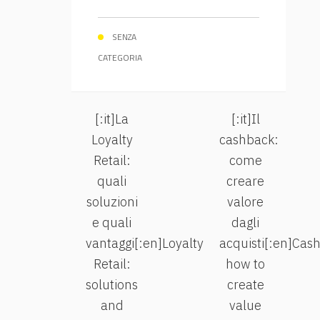
SENZA
CATEGORIA
[:it]La
[:it]Il
Loyalty
cashback:
Retail:
come
quali
creare
soluzioni
valore
e quali
dagli
vantaggi[:en]Loyalty
acquisti[:en]Cas
Retail:
how to
solutions
create
and
value