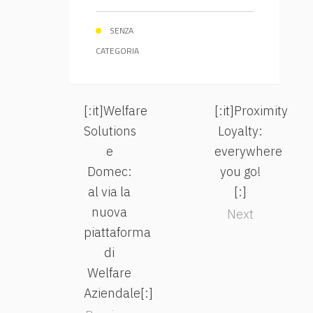
SENZA
CATEGORIA
[:it]Welfare
[:it]Proximity
Solutions
Loyalty:
e
everywhere
Domec:
you go!
al via la
[:]
nuova
Next
piattaforma
di
Welfare
Aziendale[:]