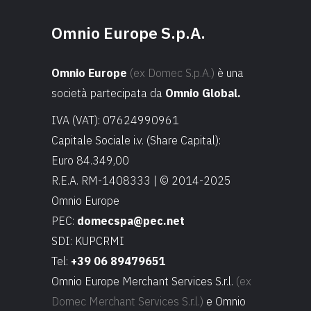
Omnio Europe S.p.A.
Omnio Europe
(ex Domec S.p.A.)
è una
società partecipata da
Omnio Global.
IVA (VAT): 07624990961
Capitale Sociale i.v. (Share Capital):
Euro 84.349,00
R.E.A. RM-1408333 | © 2014-2025
Omnio Europe
PEC:
domecspa@pec.net
SDI: KUPCRMI
Tel:
+39 06 89479651
Omnio Europe Merchant Services S.r.l.
(ex
Domec Merchant Services S.r.l.)
e Omnio