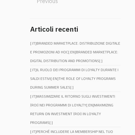
Previous
Articoli recenti
[:IT]BRANDED MARKETPLACE: DISTRIBUZIONE DIGITALE
E PROMOZIONI AD HOC[:EN]BRANDED MARKETPLACE:
DIGITAL DISTRIBUTION AND PROMOTIONS[:]
[:IT]IL RUOLO DEI PROGRAMMI DI LOYALTY DURANTE I
SALDI ESTIVI[:EN]THE ROLE OF LOYALTY PROGRAMS
DURING SUMMER SALES[:]
[:IT]MASSIMIZZARE IL RITORNO SUGLI INVESTIMENTI
(ROI) NEI PROGRAMMI DI LOYALTY[:EN]MAXIMIZING
RETURN ON INVESTMENT (ROI) IN LOYALTY
PROGRAMS[:]
[:IT]PERCHÉ INCLUDERE LA MEMBERSHIP NEL TUO