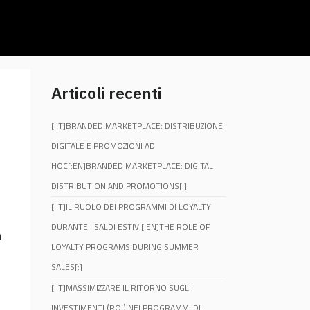
Articoli recenti
[:IT]BRANDED MARKETPLACE: DISTRIBUZIONE
DIGITALE E PROMOZIONI AD
HOC[:EN]BRANDED MARKETPLACE: DIGITAL
DISTRIBUTION AND PROMOTIONS[:]
[:IT]IL RUOLO DEI PROGRAMMI DI LOYALTY
DURANTE I SALDI ESTIVI[:EN]THE ROLE OF
m
LOYALTY PROGRAMS DURING SUMMER
SALES[:]
[:IT]MASSIMIZZARE IL RITORNO SUGLI
INVESTIMENTI (ROI) NEI PROGRAMMI DI