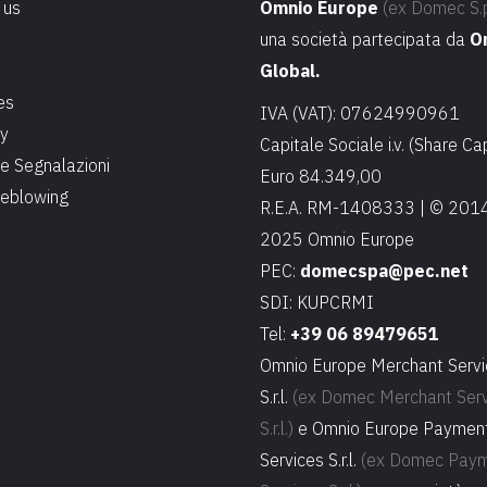
 us
Omnio Europe
(ex Domec S.p
una società partecipata da
O
Global.
es
IVA (VAT): 07624990961
cy
Capitale Sociale i.v. (Share Cap
e Segnalazioni
Euro 84.349,00
leblowing
R.E.A. RM-1408333 | © 201
2025 Omnio Europe
PEC:
domecspa@pec.net
SDI: KUPCRMI
Tel:
+39 06 89479651
Omnio Europe Merchant Servi
S.r.l.
(ex Domec Merchant Serv
S.r.l.)
e Omnio Europe Paymen
Services S.r.l.
(ex Domec Pay