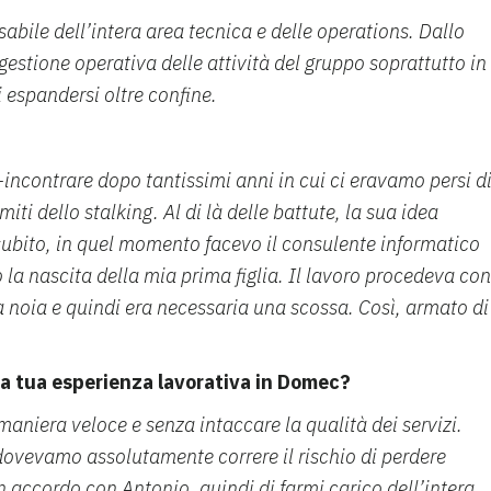
bile dell’intera area tecnica e delle operations. Dallo
gestione operativa delle attività del gruppo soprattutto in
i espandersi oltre confine.
e-incontrare dopo tantissimi anni in cui ci eravamo persi d
miti dello stalking. Al di là delle battute, la sua idea
 subito, in quel momento facevo il consulente informatico
la nascita della mia prima figlia. Il lavoro procedeva con
ella noia e quindi era necessaria una scossa. Così, armato di
la tua esperienza lavorativa in Domec?
maniera veloce e senza intaccare la qualità dei servizi.
dovevamo assolutamente correre il rischio di perdere
n accordo con Antonio, quindi di farmi carico dell’intera