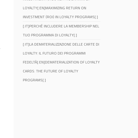
LOYALTY[:EN]MAXIMIZING RETURN ON
INVESTMENT (ROI) IN LOYALTY PROGRAMS[:]
[:IT]PERCHÉ INCLUDERE LA MEMBERSHIP NEL
TUO PROGRAMMA DI LOYALTY[:]
[:IT]LA DEMATERIALIZZAZIONE DELLE CARTE DI
i
LOYALTY: IL FUTURO DEI PROGRAMMI
FEDELTÀ[:EN]DEMATERIALIZATION OF LOYALTY
CARDS: THE FUTURE OF LOYALTY
PROGRAMS[:]