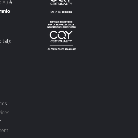
.A.)
è
mnio
ital):
4-
ces
ices
t
ment