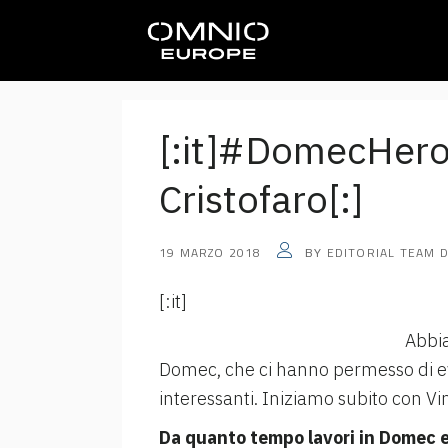
[:it]#DomecHero
Cristofaro[:]
19 MARZO 2018
EDITORIAL TEAM 
BY
[:it]
Abbi
Domec, che ci hanno permesso di evi
interessanti. Iniziamo subito con
Da quanto tempo lavori in Domec e 