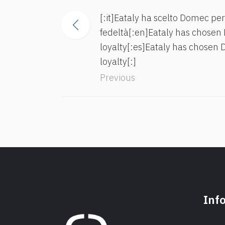
[:it]Eataly ha scelto Domec per
fedeltà[:en]Eataly has chosen
loyalty[:es]Eataly has chosen
loyalty[:]
Previous
Inf