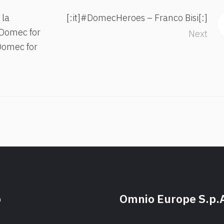
 la
[:it]#DomecHeroes – Franco Bisi[:]
 Domec for
Next
 Domec for
o
Omnio Europe S.p.