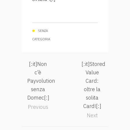
SENZA
CATEGORIA
[:it]Non
[:it]Stored
c’è
Value
Payvolution
Card:
senza
oltre la
Domec[:]
solita
Card![:]
Previous
Next