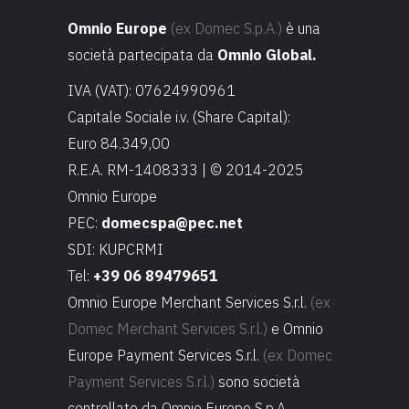
Omnio Europe
(ex Domec S.p.A.)
è una
società partecipata da
Omnio Global.
IVA (VAT): 07624990961
Capitale Sociale i.v. (Share Capital):
Euro 84.349,00
R.E.A. RM-1408333 | © 2014-2025
Omnio Europe
PEC:
domecspa@pec.net
SDI: KUPCRMI
Tel:
+39 06 89479651
Omnio Europe Merchant Services S.r.l.
(ex
Domec Merchant Services S.r.l.)
e Omnio
Europe Payment Services S.r.l.
(ex Domec
Payment Services S.r.l.)
sono società
controllate da Omnio Europe S.p.A.