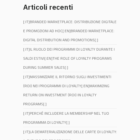
Articoli recenti
[:IT]BRANDED MARKETPLACE: DISTRIBUZIONE DIGITALE
E PROMOZIONI AD HOC[:EN]BRANDED MARKETPLACE:
DIGITAL DISTRIBUTION AND PROMOTIONS[:]
[:IT]IL RUOLO DEI PROGRAMMI DI LOYALTY DURANTE I
SALDI ESTIVI[:EN]THE ROLE OF LOYALTY PROGRAMS
DURING SUMMER SALES[:]
[:IT]MASSIMIZZARE IL RITORNO SUGLI INVESTIMENTI
(ROI) NEI PROGRAMMI DI LOYALTY[:EN]MAXIMIZING
RETURN ON INVESTMENT (ROI) IN LOYALTY
PROGRAMS[:]
[:IT]PERCHÉ INCLUDERE LA MEMBERSHIP NEL TUO
PROGRAMMA DI LOYALTY[:]
[:IT]LA DEMATERIALIZZAZIONE DELLE CARTE DI LOYALTY: