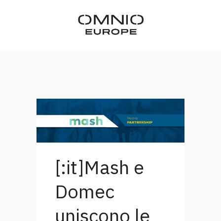
[:it]Mash e
Domec
uniscono le