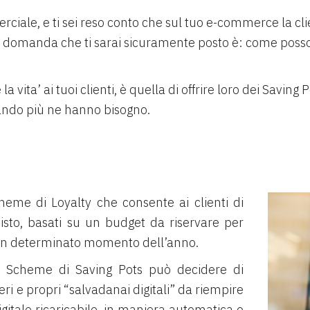
ommerciale, e ti sei reso conto che sul tuo e-commerce la c
La domanda che ti sarai sicuramente posto è: come posso
a vita’ ai tuoi clienti, è quella di offrire loro dei Savin
uando più ne hanno bisogno.
heme di Loyalty che consente ai clienti di
uisto, basati su un budget da riservare per
n un determinato momento dell’anno.
 Scheme di Saving Pots può decidere di
ri e propri “salvadanai digitali” da riempire
gitale ricaricabile, in maniera automatica o