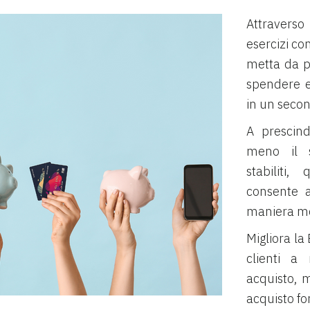
Attravers
esercizi co
metta da p
spendere e
in un sec
A prescind
meno il s
stabiliti
consente al
maniera mo
Migliora la
clienti a 
acquisto, 
acquisto fo