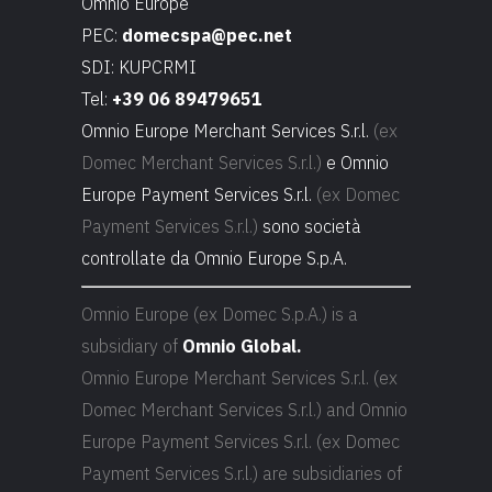
Omnio Europe
PEC:
domecspa@pec.net
SDI: KUPCRMI
Tel:
+39 06 89479651
Omnio Europe Merchant Services S.r.l.
(ex
Domec Merchant Services S.r.l.)
e Omnio
Europe Payment Services S.r.l.
(ex Domec
Payment Services S.r.l.)
sono società
controllate da Omnio Europe S.p.A.
Omnio Europe (ex Domec S.p.A.) is a
subsidiary of
Omnio Global.
Omnio Europe Merchant Services S.r.l. (ex
Domec Merchant Services S.r.l.) and Omnio
Europe Payment Services S.r.l. (ex Domec
Payment Services S.r.l.) are subsidiaries of