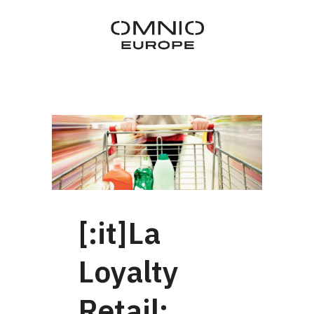
[:it]La
Loyalty
Retail: