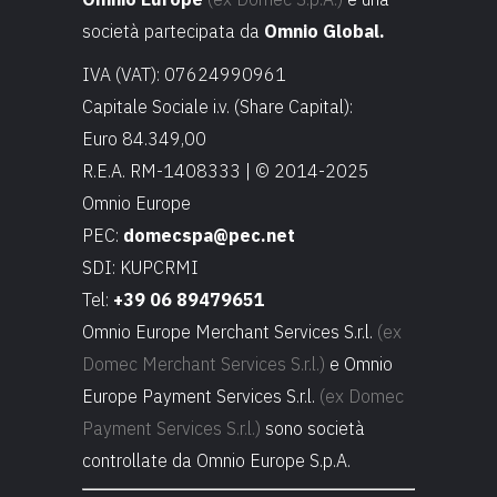
società partecipata da
Omnio Global.
IVA (VAT): 07624990961
Capitale Sociale i.v. (Share Capital):
Euro 84.349,00
R.E.A. RM-1408333 | © 2014-2025
Omnio Europe
PEC:
domecspa@pec.net
SDI: KUPCRMI
Tel:
+39 06 89479651
Omnio Europe Merchant Services S.r.l.
(ex
Domec Merchant Services S.r.l.)
e Omnio
Europe Payment Services S.r.l.
(ex Domec
Payment Services S.r.l.)
sono società
controllate da Omnio Europe S.p.A.