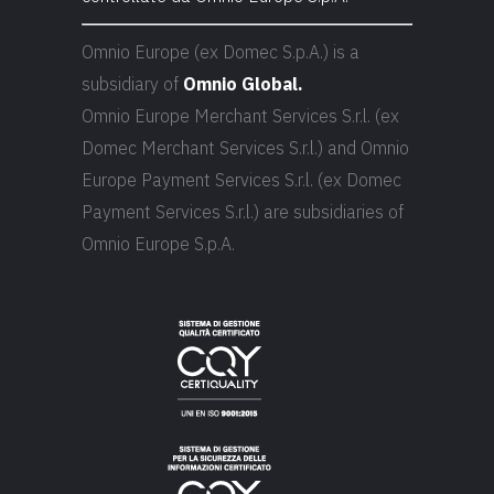
Omnio Europe (ex Domec S.p.A.) is a
subsidiary of
Omnio Global.
Omnio Europe Merchant Services S.r.l. (ex
Domec Merchant Services S.r.l.) and Omnio
Europe Payment Services S.r.l. (ex Domec
Payment Services S.r.l.) are subsidiaries of
Omnio Europe S.p.A.