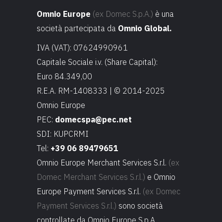
Omnio Europe
(ex Domec S.p.A.)
è una
società partecipata da
Omnio Global.
IVA (VAT): 07624990961
Capitale Sociale i.v. (Share Capital):
Euro 84.349,00
R.E.A. RM-1408333 | © 2014-2025
Omnio Europe
PEC:
domecspa@pec.net
SDI: KUPCRMI
Tel:
+39 06 89479651
Omnio Europe Merchant Services S.r.l.
(ex
Domec Merchant Services S.r.l.)
e Omnio
Europe Payment Services S.r.l.
(ex Domec
Payment Services S.r.l.)
sono società
controllate da Omnio Europe S.p.A.