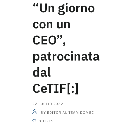
“Un giorno
con un
CEO”,
patrocinata
dal
CeTIF[:]
22 LUGLIO 2022
EDITORIAL TEAM DOMEC
BY
0
LIKES