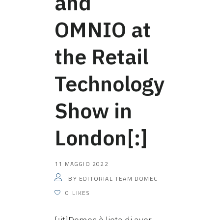
and
OMNIO at
the Retail
Technology
Show in
London[:]
11 MAGGIO 2022
EDITORIAL TEAM DOMEC
BY
0
LIKES