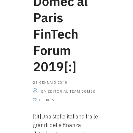
Domec al
Paris
FinTech
Forum
2019[:]
23 GENNAIO 2019
EDITORIAL TEAM DOMEC
BY
0
LIKES
[:it]Una stella italiana fra le
grandi della finanza