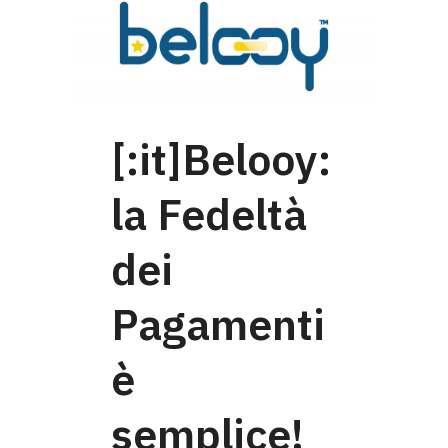
[:it]Belooy:
la Fedeltà
dei
Pagamenti
è
semplice!