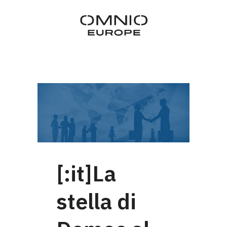
[:it]La
stella di