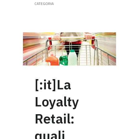
CATEGORIA
[:it]La
Loyalty
Retail:
quali