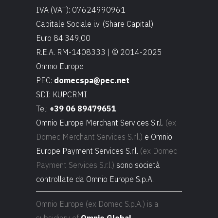
IVA (VAT): 07624990961
Capitale Sociale i.v. (Share Capital):
Euro 84.349,00
R.E.A. RM-1408333 | © 2014-2025
Omnio Europe
PEC:
domecspa@pec.net
SDI: KUPCRMI
Tel:
+39 06 89479651
Omnio Europe Merchant Services S.r.l.
(ex
Domec Merchant Services S.r.l.)
e Omnio
Europe Payment Services S.r.l.
(ex Domec
Payment Services S.r.l.)
sono società
controllate da Omnio Europe S.p.A.
Omnio Europe (ex Domec S.p.A.) is a