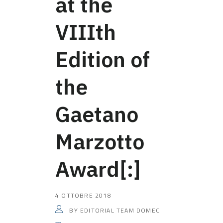
at the
VIIIth
Edition of
the
Gaetano
Marzotto
Award[:]
4 OTTOBRE 2018
EDITORIAL TEAM DOMEC
BY