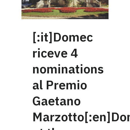
[:it]Domec
riceve 4
nominations
al Premio
Gaetano
Marzotto[:en]D