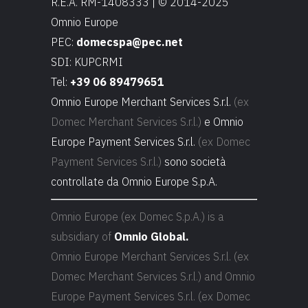
R.E.A. RM-1408333 | © 2014-2025
Omnio Europe
PEC:
domecspa@pec.net
SDI: KUPCRMI
Tel:
+39 06 89479651
Omnio Europe Merchant Services S.r.l.
(ex
Domec Merchant Services S.r.l.)
e Omnio
Europe Payment Services S.r.l.
(ex Domec
Payment Services S.r.l.)
sono società
controllate da Omnio Europe S.p.A.
Omnio Europe (ex Domec S.p.A.) is a
subsidiary of
Omnio Global.
Omnio Europe Merchant Services S.r.l. (ex
Domec Merchant Services S.r.l.) and Omnio
Europe Payment Services S.r.l. (ex Domec