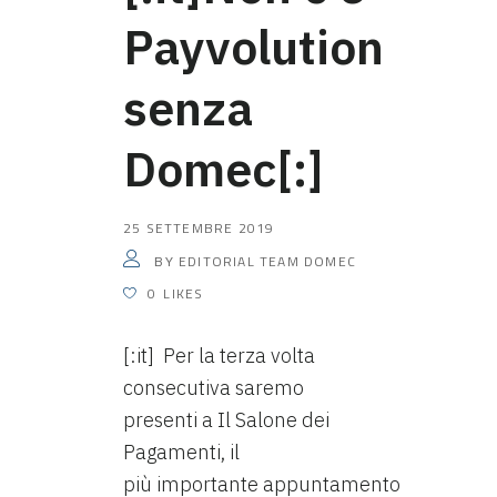
Payvolution
senza
Domec[:]
25 SETTEMBRE 2019
EDITORIAL TEAM DOMEC
BY
0
LIKES
[:it] Per la terza volta
consecutiva saremo
presenti a Il Salone dei
Pagamenti, il
più importante appuntamento